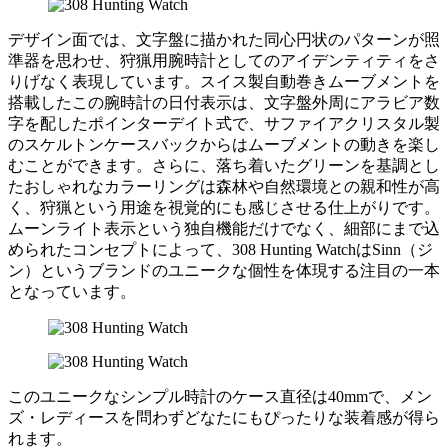
デザイン面では、文字盤に描かれた同心円状のパターンが照
準器を思わせ、狩猟用腕時計としてのアイデンティティをさ
りげなく表現しています。スイス製自動巻きムーブメントを
搭載したこの腕時計の日付表示は、文字盤外周にアラビア数
字を配したポインターデイト式で、サファイアクリスタル製
のスケルトンケースバックからはムーブメントの動きを楽し
むことができます。さらに、落ち着いたグリーンを基調とし
たおしゃれなカラーリングは森林や自然環境との親和性が高
く、狩猟という用途を視覚的にも感じさせる仕上がりです。
ムーンライト表示という独自機能だけでなく、細部にまで込
められたコンセプトによって、308 Hunting WatchはSinn（ジ
ン）というブランドのユニークな個性を体現する注目の一本
となっています。
このユニークなシンプル時計のケース直径は40mmで、メン
ズ・レディースを問わずどなたにもぴったりな装着感が得ら
れます。