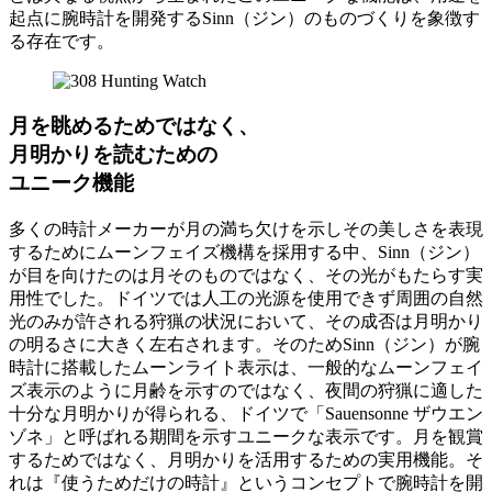
起点に腕時計を開発するSinn（ジン）のものづくりを象徴す
る存在です。
月を眺めるためではなく、
月明かりを読むための
ユニーク機能
多くの時計メーカーが月の満ち欠けを示しその美しさを表現
するためにムーンフェイズ機構を採用する中、Sinn（ジン）
が目を向けたのは月そのものではなく、その光がもたらす実
用性でした。ドイツでは人工の光源を使用できず周囲の自然
光のみが許される狩猟の状況において、その成否は月明かり
の明るさに大きく左右されます。そのためSinn（ジン）が腕
時計に搭載したムーンライト表示は、一般的なムーンフェイ
ズ表示のように月齢を示すのではなく、夜間の狩猟に適した
十分な月明かりが得られる、ドイツで「Sauensonne ザウエン
ゾネ」と呼ばれる期間を示すユニークな表示です。月を観賞
するためではなく、月明かりを活用するための実用機能。そ
れは『使うためだけの時計』というコンセプトで腕時計を開