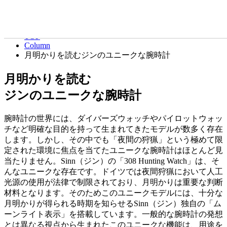
Column
コラム
TOP
Column
月明かりを読むジンのユニークな腕時計
月明かりを読む
ジンのユニークな腕時計
腕時計の世界には、ダイバーズウォッチやパイロットウォッ
チなど明確な目的を持って生まれてきたモデルが数多く存在
します。しかし、その中でも「夜間の狩猟」という極めて限
定された環境に焦点を当てたユニークな腕時計はほとんど見
当たりません。Sinn（ジン）の「308 Hunting Watch」は、そ
んなユニークな存在です。ドイツでは夜間狩猟において人工
光源の使用が法律で制限されており、月明かりは重要な判断
材料となります。そのためこのユニークモデルには、十分な
月明かりが得られる時期を知らせるSinn（ジン）独自の「ム
ーンライト表示」を搭載しています。一般的な腕時計の発想
とは異なる視点から生まれたこのユニークな機能は、用途を