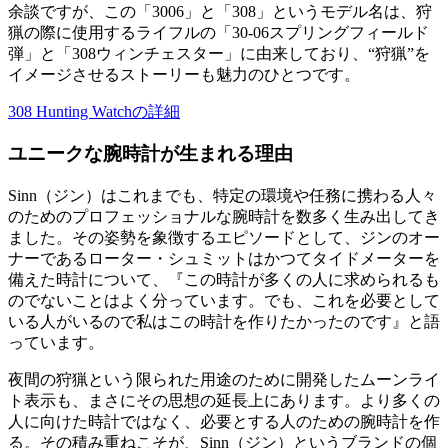
余談ですが、この「3006」と「308」というモデル名は、狩
猟の際に使用するライフルの「30-06スプリングフィールド
弾」と「308ウィンチェスター」に由来しており、“狩猟”を
イメージさせるストーリーも魅力のひとつです。
308 Hunting Watchの詳細
ユニークな腕時計が生まれる理由
Sinn（ジン）はこれまでも、特定の環境や任務に携わる人々
のためのプロフェッショナルな腕時計を数多く生み出してき
ました。その姿勢を象徴するエピソードとして、ジンのオー
ナーであるローター・シュミットはかつてタイドメーターを
備えた時計について、『この時計が多くの人に求められるも
のでないことはよく分っています。でも、これを必要として
いる人がいるので私はこの時計を作りたかったのです』と語
っています。
夜間の狩猟という限られた用途のために開発したムーンライ
ト表示も、まさにその思想の延長上にあります。より多くの
人に向けた時計ではなく、必要とする人のための腕時計を作
る。その積み重ねこそが、Sinn（ジン）というブランドの個