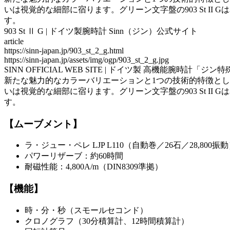
いは視覚的な細部に宿ります。グリーン文字盤の903 St 
す。
903 St Ⅱ G | ドイツ製腕時計 Sinn（ジン）公式サイト
article
https://sinn-japan.jp/903_st_2_g.html
https://sinn-japan.jp/assets/img/ogp/903_st_2_g.jpg
SINN OFFICIAL WEB SITE | ドイツ製 高機能腕時計「ジン
新たな魅力的なカラーバリエーションと1つの技術的特徴として、
いは視覚的な細部に宿ります。グリーン文字盤の903 St 
す。
【ムーブメント】
ラ・ジュー・ペレ LJP L110（自動巻／26石／28,800振
パワーリザーブ：約60時間
耐磁性能：4,800A/m（DIN8309準拠）
【機能】
時・分・秒（スモールセコンド）
クロノグラフ（30分積算計、12時間積算計）