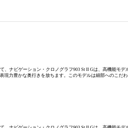
ナビゲーション・クロノグラフ903 St II Gは、高機能モ
II Gは表現力豊かな奥行きを放ちます。このモデルは細部への
ナビゲーション・クロノグラフ903 St II Gは、高機能モ