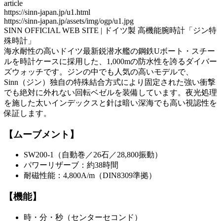
article
https://sinn-japan.jp/u1.html
https://sinn-japan.jp/assets/img/ogp/u1.jpg
SINN OFFICIAL WEB SITE | ドイツ製 高機能腕時計「ジン特
殊時計」
海水耐性の高いドイツ最新鋭潜水艦の鋼鉄Uボート・スチー
ルを時計ケースに採用した、1,000mの防水性を誇るダイバー
ズウォッチです。ジンの中でも人気の高いモデルで、
Sinn（ジン）独自の特殊結合方式により固定された強い衝撃
でも絶対に外れない回転ベゼルを装備しています。夜光処理
を施した太いインデックスと針は暗い深海でも高い視認性を
保証します。
【ムーブメント】
SW200-1（自動巻／26石／28,800振動）
パワーリザーブ：約38時間
耐磁性能：4,800A/m（DIN8309準拠）
【機能】
時・分・秒（センターセコンド）