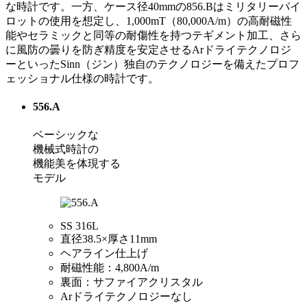
な時計です。一方、ケース径40mmの856.Bはミリタリーパイ
ロットの使用を想定し、1,000mT（80,000A/m）の高耐磁性
能やセラミックと同等の耐傷性を持つテギメント加工、さら
に風防の曇りを防ぎ精度を安定させるArドライテクノロジ
ーといったSinn（ジン）独自のテクノロジーを備えたプロフ
ェッショナル仕様の時計です。
556.A
ベーシックな
機械式時計の
機能美を体現する
モデル
SS 316L
直径38.5×厚さ11mm
ヘアライン仕上げ
耐磁性能：4,800A/m
裏面：サファイアクリスタル
Arドライテクノロジーなし