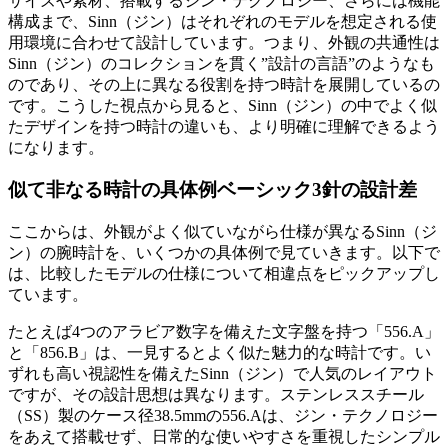
サイズや素材、搭載するジン・テクノロジー、さらには機能
構成まで、Sinn（ジン）はそれぞれのモデルを想定される使
用環境に合わせて設計しています。つまり、外観の共通性は
Sinn（ジン）のコレクションを貫く”設計の言語”のようなも
のであり、その上に異なる役割を持つ時計を展開しているの
です。こうした視点から見ると、Sinn（ジン）の中でよく似
たデザインを持つ時計の違いも、より明確に理解できるよう
になります。
似て非なる時計の具体例
ベーシック3針の設計差
ここからは、外観がよく似ていながら仕様が異なるSinn（ジ
ン）の腕時計を、いくつかの具体例で見ていきます。以下で
は、比較したモデルの仕様について相違点をピックアップし
ています。
たとえば4つのアラビア数字を備えた文字盤を持つ「556.A」
と「856.B」は、一見するとよく似た魅力的な時計です。い
ずれも高い視認性を備えたSinn（ジン）で人気のレイアウト
ですが、その設計思想は異なります。ステンレススチール
（SS）製のケース径38.5mmの556.Aは、ジン・テクノロジー
をあえて搭載せず、日常的な使いやすさを重視したシンプル