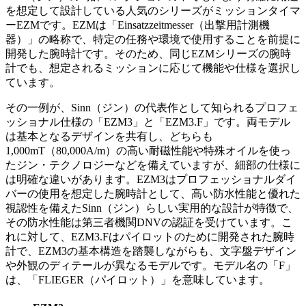
を想定して設計している人気のシリーズがミッションタイマ
ーEZMです。EZMは「Einsatzzeitmesser（出撃用計測機
器）」の略称で、特定の任務や環境で使用することを前提に
開発した腕時計です。そのため、同じEZMシリーズの腕時
計でも、想定されるミッションに応じて機能や仕様を選択し
ています。
その一例が、Sinn（ジン）の代表作として知られるプロフェ
ッショナル仕様の「EZM3」と「EZM3.F」です。両モデル
は基本となるデザインを共有し、どちらも
1,000mT（80,000A/m）の高い耐磁性能や特殊オイルを使っ
たジン・テクノロジーなどを備えていますが、細部の仕様に
は明確な違いがあります。EZM3はプロフェッショナルダイ
バーの使用を想定した腕時計として、高い防水性能と優れた
視認性を備えたSinn（ジン）らしい実用的な設計が特徴で、
その防水性能は第三者機関DNVの認証を受けています。こ
れに対して、EZM3.Fはパイロットのために開発された腕時
計で、EZM3の基本構造を踏襲しながらも、文字盤デザイン
や外観のディテールが異なるモデルです。モデル名の「F」
は、「FLIEGER（パイロット）」を意味しています。