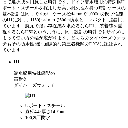
って選択肢を用意した時計です。ドイツ潜水艦用の特殊鋼U
ボート・スチールを採用した高い耐久性を持つ時計ケースの
基本設計は同じですが、ケース径44mmで1,000mの防水性能
のU1に対し、U50は41mmで500m防水とコンパクトに設計し
ています。腕元で強い存在感を求めるならU1、装着感を重
視するならU50というように、同じ設計の時計でもサイズに
よって使い方の幅が広がります。どちらのダイバーズウォッ
チもその防水性能は国際的な第三者機関のDNVに認証され
ています。
U1
潜水艦用特殊鋼製の
高耐久
ダイバーズウォッチ
Uボート・スチール
直径44×厚さ14.7mm
100気圧防水