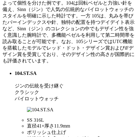
よって個性を分けた例です。104は回転ベゼルと力強い針を
備え、Sinn（ジン）で人気の伝統的なパイロットウォッチの
スタイルを明確に示した時計です。一方 105は、丸みを帯び
たバーインデックスや針、独特の配置を持つデイデイト表示
など、Sinn（ジン）のコレクションの中でもデザイン性を強
く意識した腕時計で、多機能ベゼルを利用して第二時間帯を
読み取ることが可能です。なお、105シリーズではUTC機能
を搭載したモデルでレッド・ドット・デザイン賞およびiFデ
ザイン賞を受賞しており、そのデザイン性の高さが国際的に
も評価されています。
104.ST.SA
ジンの伝統を受け継ぐ
クラシック
パイロットウォッチ
SS 316L
直径41×厚さ11.9mm
ポリッシュ仕上げ