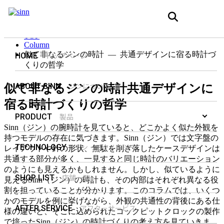
Column
コラム
TOP
Column
似て非なるジンの時計 — 共通デザインに宿る時計づ
トップページ
HOME
くりの哲学
ジンについて
ABOUT SINN
似て非なるジンの時計
共通デザインに
宿る時計づくりの哲学
製品
PRODUCT
Sinn（ジン）の腕時計を見ていると、どこかよく似た外観を
持つモデルの存在に気づきます。Sinn（ジン）では文字盤の
ジン・テクノロジー
TECHNOLOGY
レイアウトや針の形状、無駄を削ぎ落したケースデザインは
共通する部分が多く、一見すると同じ時計のバリエーション
のようにも見えるかもしれません。しかし、似ているように
店舗一覧
SHOP LIST
見えるSinn（ジン）の時計も、その内部はそれぞれ異なる役
割を担っていることが分かります。このコラムでは、いくつ
かのモデルを例に挙げながら、外観の共通性の背後にある仕
アフターサービス
AFTER SERVICE
様の違いと、そこに込められたコックピットクロックの製作
で培ったSinn（ジン）の時計づくりの考え方を見ていきま