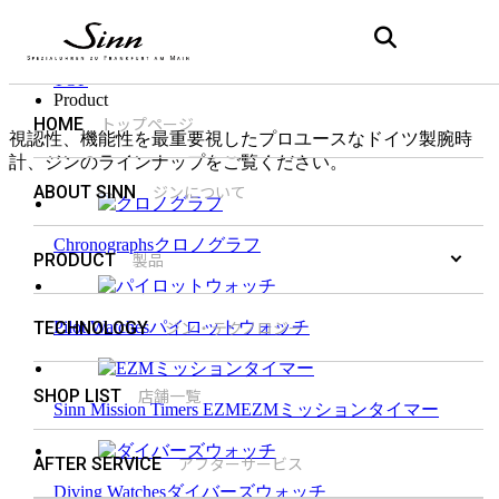
Product
製品
TOP
Product
トップページ
HOME
視認性、機能性を最重要視したプロユースなドイツ製腕時
計、
ジンのラインナップをご覧ください。
ジンについて
ABOUT SINN
Chronographs
クロノグラフ
製品
PRODUCT
ジン・テクノロジー
TECHNOLOGY
Pilot Watches
パイロットウォッチ
店舗一覧
SHOP LIST
Sinn Mission Timers EZM
EZMミッションタイマー
アフターサービス
AFTER SERVICE
Diving Watches
ダイバーズウォッチ